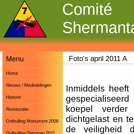
Comité
Shermant
Foto's april 2011 A
Menu
Home
Nieuws / Mededelingen
Inmiddels heeft
gespecialiseer
Historie
koepel verder 
Restauratie
dichtgelast en t
Onthulling Monument 2008
de veiligheid 
Onthulling Sherman 2011