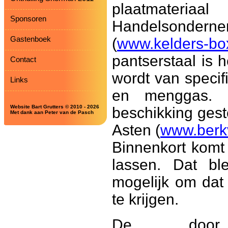
plaatmateriaa
Sponsoren
Handelsondern
Gastenboek
(
www.kelders-b
pantserstaal is 
Contact
wordt van specif
Links
en menggas. D
Website Bart Grutters © 2010 - 2026
beschikking gest
Met dank aan Peter van de Pasch
Asten (
www.berk
Binnenkort komt
lassen. Dat bl
mogelijk om dat
te krijgen.
De door R