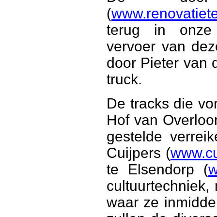
(
www.renovatiete
terug in onze t
vervoer van dez
door Pieter van 
truck.
De tracks die v
Hof van Overloo
gestelde verreik
Cuijpers (
www.cu
te Elsendorp (
w
cultuurtechniek,
waar ze inmiddels