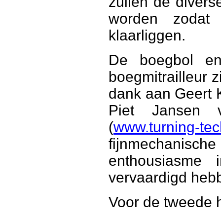
zullen de diver
worden zodat 
klaarliggen.
De boegbol en
boegmitrailleur z
dank aan Geert 
Piet Jansen 
(
www.turning-tec
fijnmechanisch
enthousiasme 
vervaardigd heb
Voor de tweede h