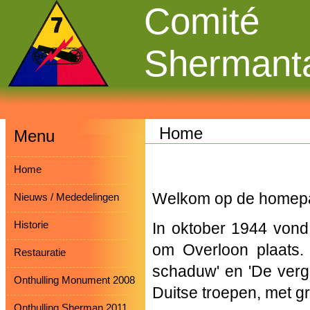
Comité
Shermant
Home
Menu
Home
Welkom op de homepa
Nieuws / Mededelingen
Historie
In oktober 1944 vond
om Overloon plaats.
Restauratie
schaduw' en 'De verget
Onthulling Monument 2008
Duitse troepen, met gr
Onthulling Sherman 2011