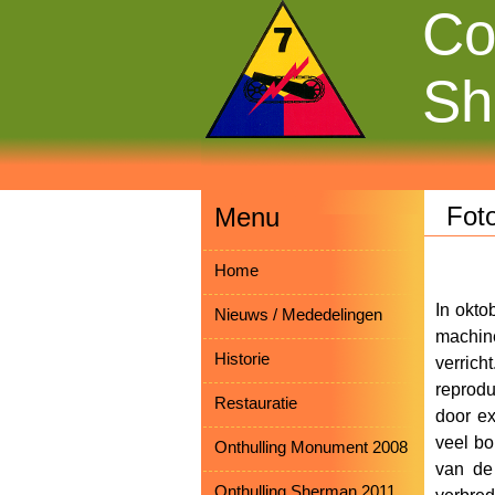
Co
Sh
Foto
Menu
Home
In okto
Nieuws / Mededelingen
machin
Historie
verrich
reprodu
Restauratie
door ex
veel bo
Onthulling Monument 2008
van de 
Onthulling Sherman 2011