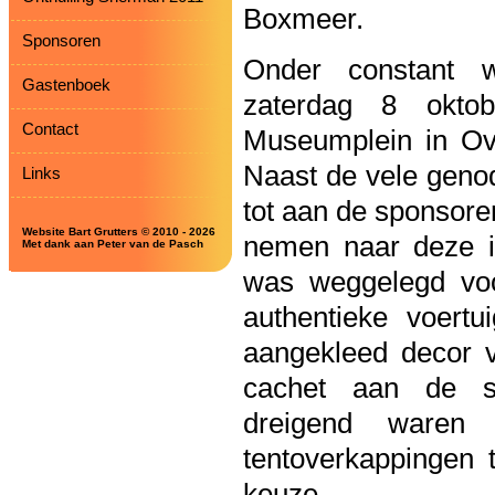
Boxmeer.
Sponsoren
Onder constant 
Gastenboek
zaterdag 8 okto
Contact
Museumplein in Ove
Naast de vele geno
Links
tot aan de sponsore
Website Bart Grutters © 2010 - 2026
nemen naar deze in
Met dank aan Peter van de Pasch
was weggelegd voo
authentieke voertu
aangekleed decor v
cachet aan de s
dreigend waren
tentoverkappingen 
keuze.