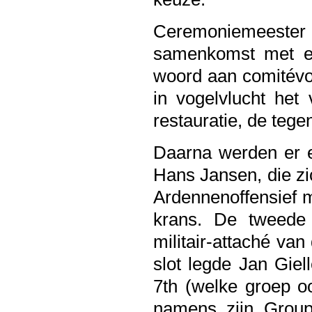
Ceremoniemeester
samenkomst met ee
woord aan comitévoo
in vogelvlucht het 
restauratie, de teg
Daarna werden er e
Hans Jansen, die zic
Ardennenoffensief 
krans. De tweede
militair-attaché v
slot legde Jan Giel
7th (welke groep o
namens zijn Group