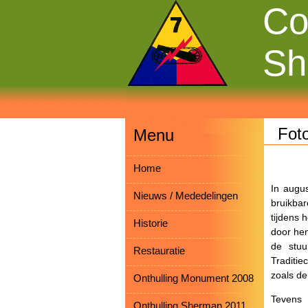
Co
Sh
Fot
Menu
Home
In augu
Nieuws / Mededelingen
bruikbar
tijdens 
Historie
door hen
de stuu
Restauratie
Traditie
zoals de
Onthulling Monument 2008
Tevens 
Onthulling Sherman 2011