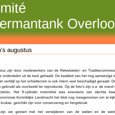
mité
ermantank Overlo
o's augustus
stus zijn door medewerkers van de Rekwisieten- en Traditiecommiss
e onderdelen uit de tank gehaald. De kwaliteit van het nog aanwezige in
het verblijf op het schietterrein is ook intern veel beschadigd geraakt
 gebruikt als voorbeeld ter reproductie. Op de foto's zijn o.a. de mand
rsticks. Het 9-cylinder motorblok was eveneens van slechte kwal
commissie Koninklijke Landmacht het blok nog meegenomen om te kijke
 krukas, geschikt zijn voor conservering en hergebruik.
zijn we gestart met het verwijderen van de wielen en de wiel