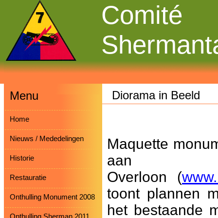
Comité
Shermant
Diorama in Beeld
Menu
Home
Nieuws / Mededelingen
Maquette monum
aan Din
Historie
Overloon (
www.
Restauratie
toont plannen m
Onthulling Monument 2008
het bestaande 
Onthulling Sherman 2011