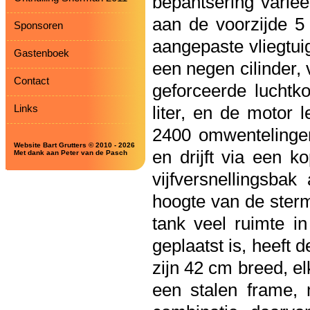
bepantsering variee
aan de voorzijde 5 
Sponsoren
aangepaste vliegtui
Gastenboek
een negen cilinder,
Contact
geforceerde luchtko
Links
liter, en de motor
2400 omwentelingen
Website Bart Grutters © 2010 - 2026
en drijft via een 
Met dank aan Peter van de Pasch
vijfversnellingsbak
hoogte van de ster
tank veel ruimte i
geplaatst is, heeft
zijn 42 cm breed, e
een stalen frame, 