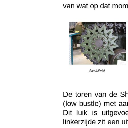
van wat op dat mome
Aandrijfwiel
De toren van de Sh
(low bustle) met aa
Dit luik is uitgev
linkerzijde zit een 