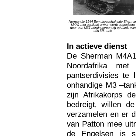
Normandie 1944 Een uitgeschakelde Sherma
M4A1 met appliqué armor wordt opgesleept
door een M31 bergingsvoertuig op basis van
een M3-tank
In actieve dienst
De Sherman M4A1 i
Noordafrika met
pantserdivisies te
onhandige M3 –tan
zijn Afrikakorps 
bedreigt, willen 
verzamelen en er d
van Patton mee uitr
de Engelsen is sn