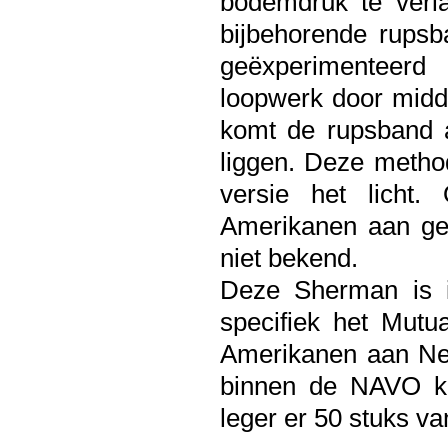
bodemdruk te verl
bijbehorende rupsb
geëxperimenteer
loopwerk door midd
komt de rupsband 
liggen. Deze method
versie het licht.
Amerikanen aan gev
niet bekend.
Deze Sherman is i
specifiek het Mut
Amerikanen aan Ned
binnen de NAVO ka
leger er 50 stuks v