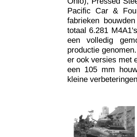
Ohio), Pressed Ste
Pacific Car & Fo
fabrieken bouwden
totaal 6.281 M4A1'
een volledig gem
productie genomen
er ook versies met 
een 105 mm houwit
kleine verbeteringe